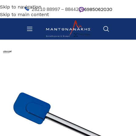
Skip to navigation
28210 88997 – 88442
6985062030
Skip to main content
Αρχική σελίδα
/
Ζαχαροπλαστική