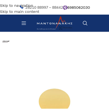
Skip to navigation
28210 88997 – 88442
6985062030
Skip to main content
Αρχική σελίδα
/
Ζαχαροπλαστική