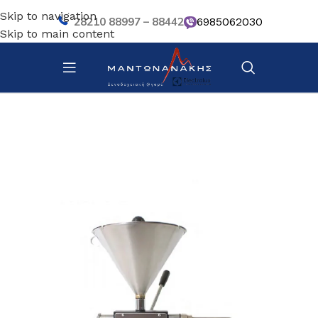
Skip to navigation
28210 88997 – 88442
6985062030
Skip to main content
Αρχική σελίδα
/
Ζαχαροπλαστική