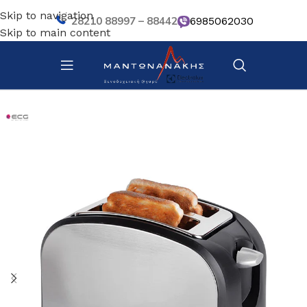
Skip to navigation
28210 88997 – 88442
6985062030
Skip to main content
Αρχική σελίδα
/
Bar – Wine – Café