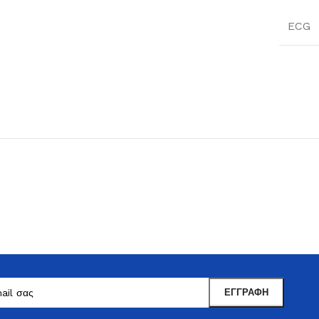
ECG
Μαντωνανάκης
Επιτραπέζια Είδη
Ότι χρειάζεστε εδώ !
Δείτε Περισσότερα