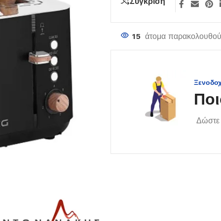
Σύγκριση
15
άτομα παρακολουθούν
Ξενοδο
Ποι
Δώστε 