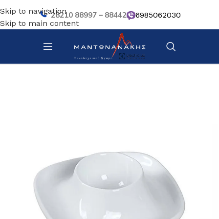
Skip to navigation
28210 88997 – 88442
6985062030
Skip to main content
Αρχική σελίδα
/
Κουζίνα
/
Σκεύη