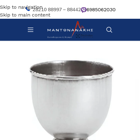
Skip to navigation
28210 88997 – 88442
6985062030
Skip to main content
Αρχική σελίδα
/
Κουζίνα
/
Σκεύη