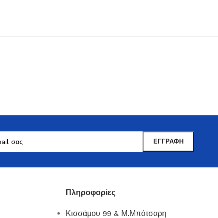
Μαντωνανάκης
Επιτραπέζια Είδη
Ότι χρειάζεστε εδώ !
Πληροφορίες
Δείτε Περισσότερα
Κισσάμου 99 & Μ.Μπότσαρη