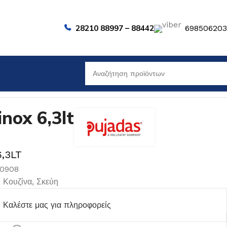
28210 88997 – 88442
69850620
ox 6,3lt
6,3LT
00908
,
Κουζίνα
,
Σκεύη
Καλέστε μας για πληροφορείς