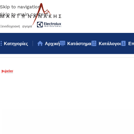
Skip to navigation
Skip to main content
Κατηγορίες
Αρχική
Κατάστημα
Κατάλογοι
Επ
Αρχική σελίδα
/
Κουζίνα
/
Σκεύη
/
ΚΑΤΣΑΡΟΛΑ inox 6,3lt