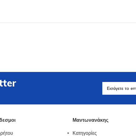
Βοηθητικά Σκεύη
Δείτε Περισσότερα
tter
δεσμοι
Μαντωνανάκης
ρρήτου
Κατηγορίες