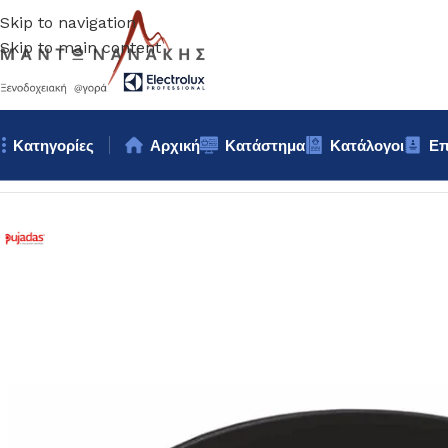
Skip to navigation
Skip to main content
Κατηγορίες
Αρχική
Κατάστημα
Κατάλογοι
Επ
Αρχική σελίδα
/
Κουζίνα
/
Σκεύη
/
ΧΥΤΡΑ ΡΗΧΗ 28cm