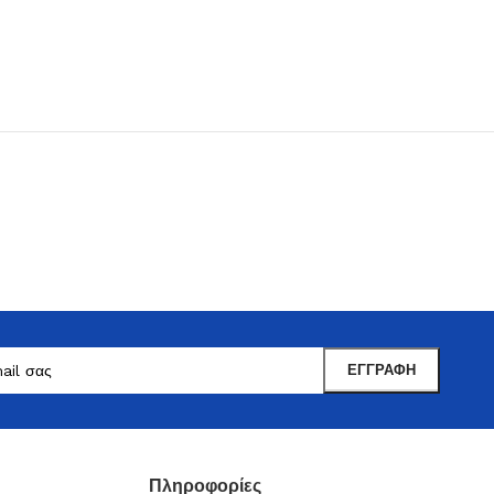
Μαντωνανάκης
Επιτραπέζια Είδη
Ότι χρειάζεστε εδώ !
Δείτε Περισσότερα
Πληροφορίες