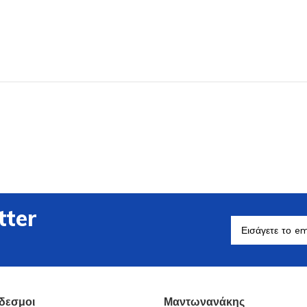
Βοηθητικά Σκεύη
Δείτε Περισσότερα
tter
δεσμοι
Μαντωνανάκης