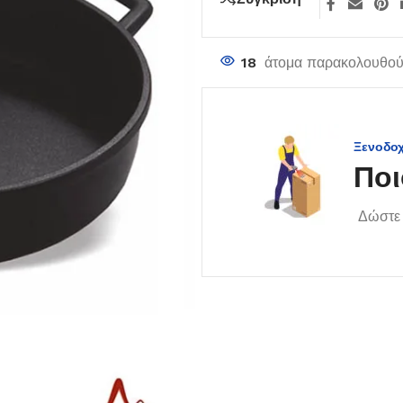
18
άτομα παρακολουθούν
Ξενοδο
Ποι
Δώστε 