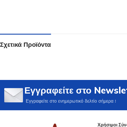
Ποτήρια
Σχετικά Προϊόντα
Δείτε Περισσότερα
Εγγραφείτε στο Newsle
Εγγραφείτε στο ενημερωτικό δελτίο σήμερα !
Χρήσιμοι Σύν