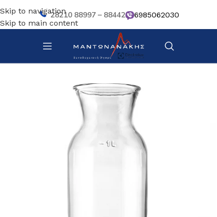
Skip to navigation
28210 88997 – 88442
6985062030
Skip to main content
Αρχική σελίδα
/
Επιτραπέζια Είδη
/
Βοηθητικά σκευή