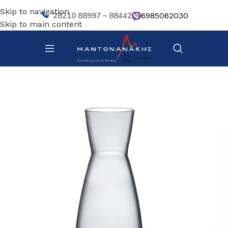
Skip to navigation
28210 88997 – 88442
6985062030
Skip to main content
Αρχική σελίδα
/
Επιτραπέζια Είδη
/
Βοηθητικά σκευή