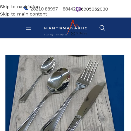
Skip to navigation
28210 88997 – 88442
6985062030
Skip to main content
Αρχική σελίδα
/
Επιτραπέζια Είδη
/
Μαχαιροπίρουνα