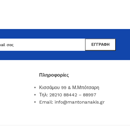
Πληροφορίες
Κισσάμου 99 & Μ.Μπότσαρη
Μαντωνανάκης
Τηλ: 28210 88442 – 88997
Επιτραπέζια Είδη
Email: info@mantonanakis.gr
Ότι χρειάζεστε εδώ !
Δείτε Περισσότερα