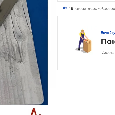
18
άτομα παρακολουθούν
Ξενοδο
Ποι
Δώστε 