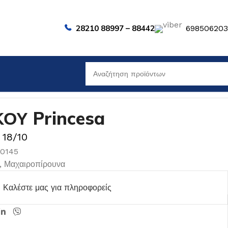
28210 88997 – 88442
69850620
ΚΟΥ Princesa
 18/10
00145
,
Μαχαιροπίρουνα
Καλέστε μας για πληροφορείς