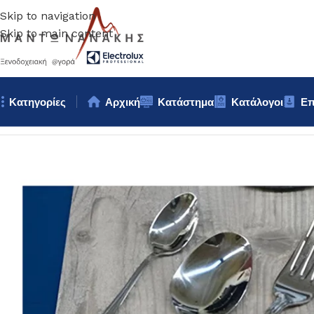
Skip to navigation
Skip to main content
Κατηγορίες
Αρχική
Κατάστημα
Κατάλογοι
Επ
Αρχική σελίδα
/
Επιτραπέζια Είδη
/
Μαχαιροπίρουνα
/
ΠΙΡΟΥΝΙ 