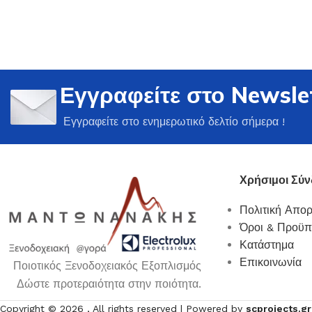
Εγγραφείτε στο Newsle
Ποτήρια
Εγγραφείτε στο ενημερωτικό δελτίο σήμερα !
Δείτε Περισσότερα
Χρήσιμοι Σύν
Πολιτική Απο
Όροι & Προϋπ
Κατάστημα
Επικοινωνία
Ποιοτικός Ξενοδοχειακός Εξοπλισμός
Δώστε προτεραιότητα στην ποιότητα.
Copyright ©
2026
, All rights reserved | Powered by
scprojects.gr