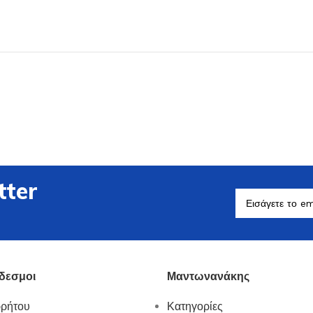
Βοηθητικά Σκεύη
Δείτε Περισσότερα
tter
δεσμοι
Μαντωνανάκης
ρρήτου
Κατηγορίες