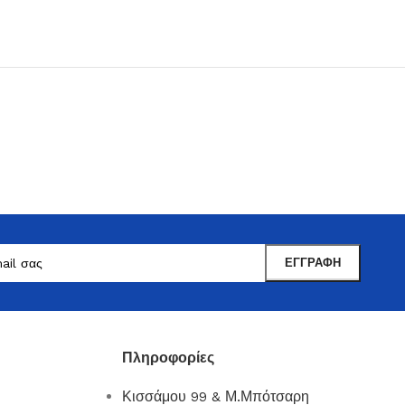
Μαντωνανάκης
Επιτραπέζια Είδη
Ότι χρειάζεστε εδώ !
Πληροφορίες
Δείτε Περισσότερα
Κισσάμου 99 & Μ.Μπότσαρη