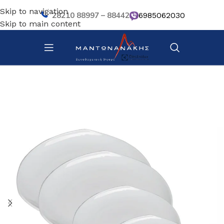
Skip to navigation
28210 88997 – 88442
6985062030
Skip to main content
Αρχική σελίδα
/
Επιτραπέζια Είδη
/
Πιάτα