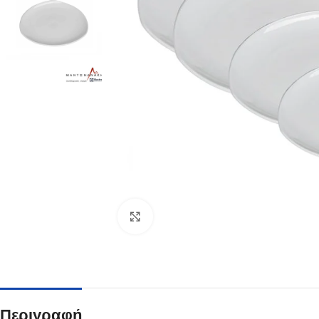
Κλικ για μεγέθυνση
Περιγραφή