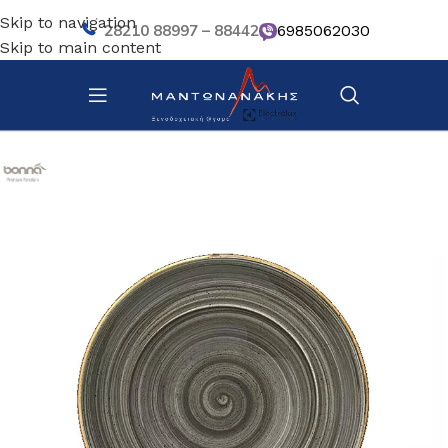
Skip to navigation
28210 88997 – 88442
6985062030
Skip to main content
Αρχική σελίδα
/
Επιτραπέζια Είδη
/
Πιάτα