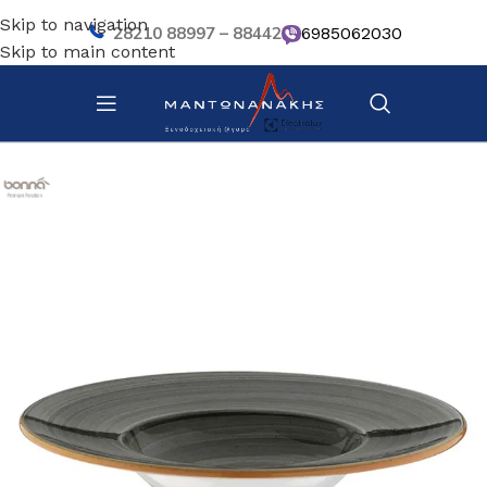
Skip to navigation
28210 88997 – 88442
6985062030
Skip to main content
Αρχική σελίδα
/
Επιτραπέζια Είδη
/
Πιάτα