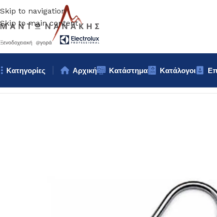
Skip to navigation
Skip to main content
Κατηγορίες
Αρχική
Κατάστημα
Κατάλογοι
Επ
Αρχική σελίδα
/
Κουζίνα
/
Σκεύη
/
ΓΑΝΤΖΟΣ ΚΡΕΑΤΟΣ 140Χ5