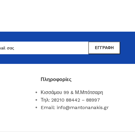
Πληροφορίες
Μαντωνανάκης
Κισσάμου 99 & Μ.Μπότσαρη
Επιτραπέζια Είδη
Τηλ: 28210 88442 – 88997
Email: info@mantonanakis.gr
Ότι χρειάζεστε εδώ !
Δείτε Περισσότερα