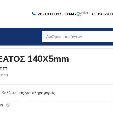
28210 88997 – 88442
69850620
ΕΑΤΟΣ 140Χ5mm
5mm
3101
Καλέστε μας για πληροφορείς