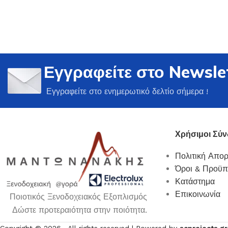
Εγγραφείτε στο Newsle
Ποτήρια
Εγγραφείτε στο ενημερωτικό δελτίο σήμερα !
Δείτε Περισσότερα
Χρήσιμοι Σύν
Πολιτική Απο
Όροι & Προϋπ
Κατάστημα
Επικοινωνία
Ποιοτικός Ξενοδοχειακός Εξοπλισμός
Δώστε προτεραιότητα στην ποιότητα.
Copyright ©
2026
, All rights reserved | Powered by
scprojects.gr