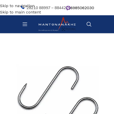
Skip to navigation
28210 88997 – 88442
6985062030
Skip to main content
Αρχική σελίδα
/
Κουζίνα
/
Σκεύη