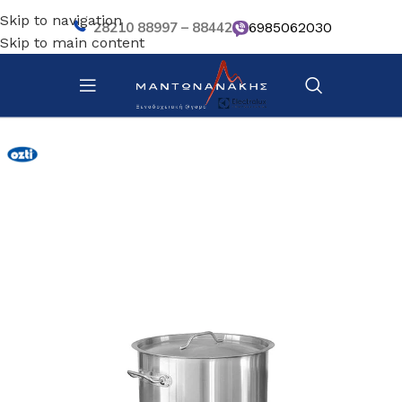
Skip to navigation
28210 88997 – 88442
6985062030
Skip to main content
Αρχική σελίδα
/
Κουζίνα
/
Σκεύη