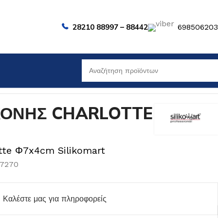
28210 88997 – 88442
69850620
ΚΟΝΗΣ CHARLOTTE
otte Φ7x4cm Silikomart
07270
Καλέστε μας για πληροφορείς