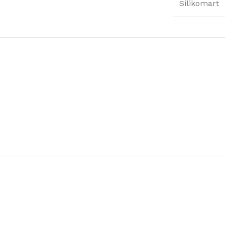
Silikomart
Μαντωνανάκης
Επιτραπέζια Είδη
Ότι χρειάζεστε εδώ !
Δείτε Περισσότερα