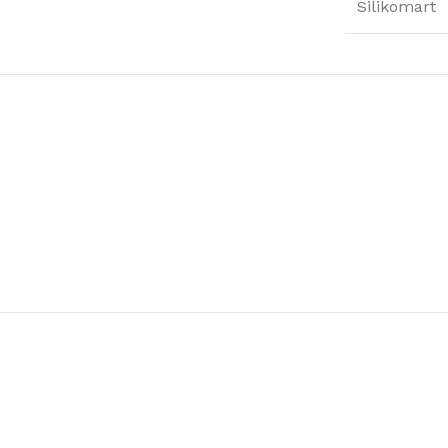
Silikomart
Μαντωνανάκης
Επιτραπέζια Είδη
Ότι χρειάζεστε εδώ !
Δείτε Περισσότερα